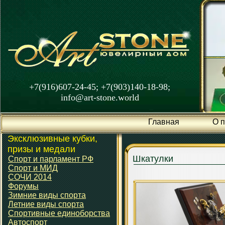
+7(916)607-24-45; +7(903)140-18-98;
info@art-stone.world
Главная
О 
Эксклюзивные кубки,
призы и медали
Шкатулки
Спорт и парламент РФ
Спорт и МИД
СОЧИ 2014
Форумы
Зимние виды спорта
Летние виды спорта
Спортивные единоборства
Автоспорт