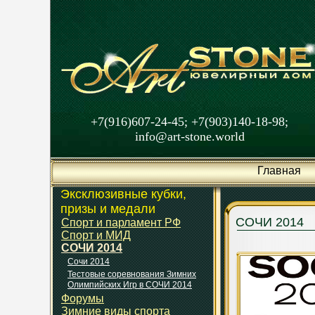
+7(916)607-24-45; +7(903)140-18-98;
info@art-stone.world
Главная
Эксклюзивные кубки,
призы и медали
СОЧИ 2014
Спорт и парламент РФ
Спорт и МИД
СОЧИ 2014
Сочи 2014
Тестовые соревнования Зимних
Олимпийских Игр в СОЧИ 2014
Форумы
Зимние виды спорта