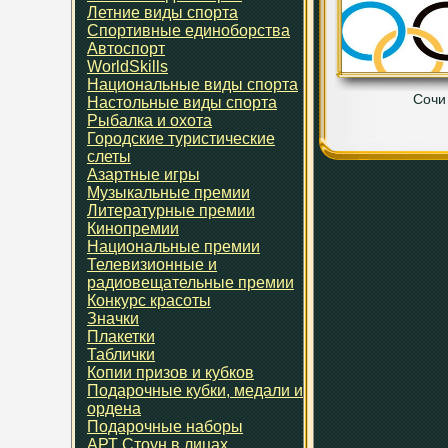
Летние виды спорта
Спортивные единоборства
Автоспорт
WorldSkills
Национальные виды спорта
Сочи
Настольные виды спорта
Рыбалка и охота
Городские туристические
слеты
Азартные игры
Музыкальные премии
Литературные премии
Кинопремии
Национальные премии
Телевизионные и
радиовещательные премии
Конкурс красоты
Значки
Плакетки
Таблички
Копии призов и кубков
Подарочные кубки, медали и
ордена
Подарочные наборы
АРТ Стоун в лицах