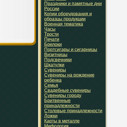
Праздники и памятные дни
России
Копии оборудования и
образцы продукции
Военная тематика
Часы
Трости
Печати
Брелоки
Портсигары и сигарницы
Визитницы
Подсвечники
Шкатулки
Сувениры
Сувениры на рождение
ребенка
Семья
Свадебные сувениры
Сувениры городу
Бритвенные
принадлежности
Столовые принадлежности
Ложки
Карты в металле
Мифология