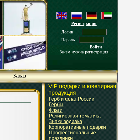
Регистрация
Логин
Пароль
Войти
Зачем нужна регистрация
Заказ
VIP подарки и ювелирная
продукция
Герб и флаг России
Гербы
Флаги
Религиозная тематика
Знаки зодиака
Корпоративные подарки
Профессиональные
праздники