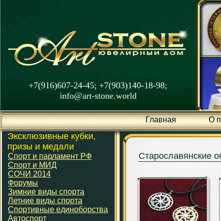
+7(916)607-24-45; +7(903)140-18-98;
info@art-stone.world
Главная
О 
Эксклюзивные кубки,
призы и медали
Старославянские о
Спорт и парламент РФ
Спорт и МИД
СОЧИ 2014
Форумы
Зимние виды спорта
Летние виды спорта
Спортивные единоборства
Автоспорт