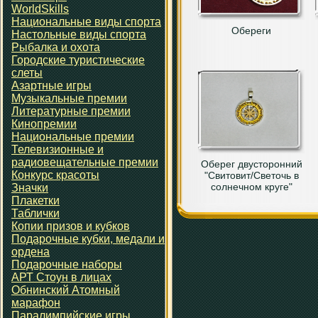
WorldSkills
Национальные виды спорта
Обереги
Настольные виды спорта
Рыбалка и охота
Городские туристические
слеты
Азартные игры
Музыкальные премии
Литературные премии
Кинопремии
Национальные премии
Телевизионные и
радиовещательные премии
Оберег двусторонний
Конкурс красоты
"Свитовит/Светочь в
солнечном круге"
Значки
Плакетки
Таблички
Копии призов и кубков
Подарочные кубки, медали и
ордена
Подарочные наборы
АРТ Стоун в лицах
Обнинский Атомный
марафон
Паралимпийские игры