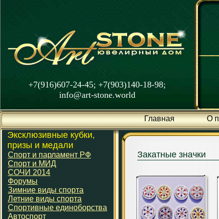
+7(916)607-24-45; +7(903)140-18-98;
info@art-stone.world
Главная
О 
Эксклюзивные кубки,
призы и медали
Закатные значки
Спорт и парламент РФ
Спорт и МИД
СОЧИ 2014
Форумы
Зимние виды спорта
Летние виды спорта
Спортивные единоборства
Автоспорт