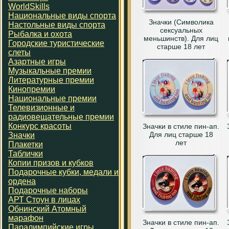
WorldSkills
Национальные виды спорта
Значки (Символика
Настольные виды спорта
сексуальных
Рыбалка и охота
меньшинств). Для лиц
Городские туристические
старше 18 лет
слеты
Азартные игры
Музыкальные премии
Литературные премии
Кинопремии
Национальные премии
Телевизионные и
радиовещательные премии
Конкурс красоты
Значки в стиле пин-ап.
Для лиц старше 18
Значки
лет
Плакетки
Таблички
Копии призов и кубков
Подарочные кубки, медали и
ордена
Подарочные наборы
АРТ Стоун в лицах
Обнинский Атомный
марафон
Значки в стиле пин-ап.
Паралимпийские игры