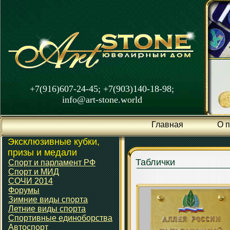
+7(916)607-24-45; +7(903)140-18-98;
info@art-stone.world
Главная
О 
Эксклюзивные кубки,
призы и медали
Таблички
Спорт и парламент РФ
Спорт и МИД
СОЧИ 2014
Форумы
Зимние виды спорта
Летние виды спорта
Спортивные единоборства
Автоспорт