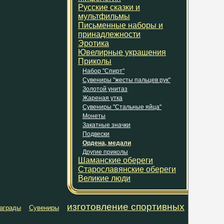
Русские сказки и
мультфильмы
Письменные наборы и
принадлежности
Эротика
Ювелирные украшения
Приколы
Набор "Спирт"
Сувениры "жесты пальцев рук"
Золотой унитаз
Жареная утка
Сувениры "Стальные яйца"
Монеты
Закатные значки
Подвески
Ордена, медали
Другие приколы
Шаманские обереги
Старославянские обереги
Великие люди
изготовление спортивных
аграды
Сувениры