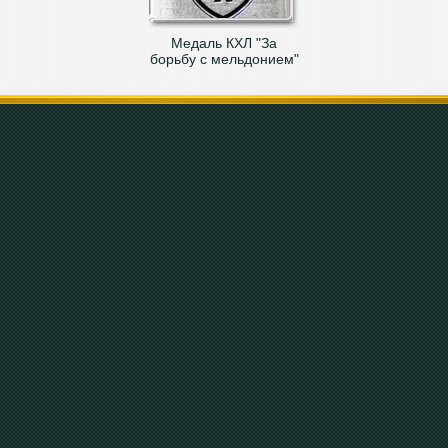
Медаль КХЛ "За
борьбу с мельдонием"