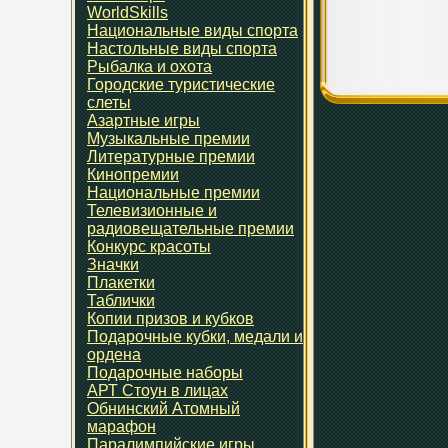
WorldSkills
Национальные виды спорта
Настольные виды спорта
Рыбалка и охота
Городские туристические
слеты
Азартные игры
Музыкальные премии
Литературные премии
Кинопремии
Национальные премии
Телевизионные и
радиовещательные премии
Конкурс красоты
Значки
Плакетки
Таблички
Копии призов и кубков
Подарочные кубки, медали и
ордена
Подарочные наборы
АРТ Стоун в лицах
Обнинский Атомный
марафон
Паралимпийские игры