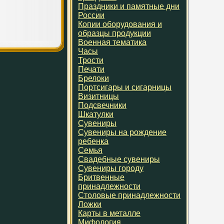
Праздники и памятные дни
России
Копии оборудования и
образцы продукции
Военная тематика
Часы
Трости
Печати
Брелоки
Портсигары и сигарницы
Визитницы
Подсвечники
Шкатулки
Сувениры
Сувениры на рождение
ребенка
Семья
Свадебные сувениры
Сувениры городу
Бритвенные
принадлежности
Столовые принадлежности
Ложки
Карты в металле
Мифология