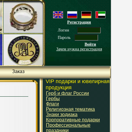
Регистрация
Логин
Пароль
Войти
Зачем нужна регистрация
Заказ
VIP подарки и ювелирная
продукция
Герб и флаг России
Гербы
Флаги
Религиозная тематика
Знаки зодиака
Корпоративные подарки
Профессиональные
праздники