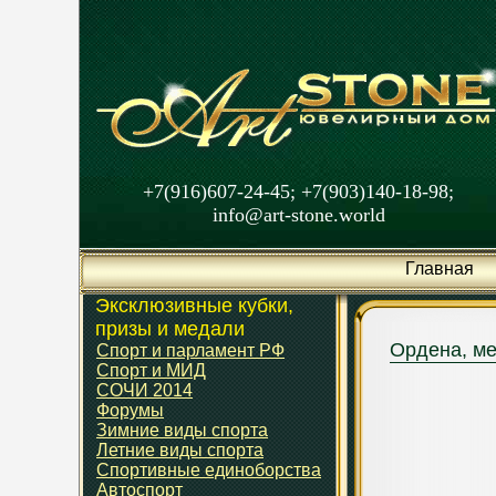
+7(916)607-24-45; +7(903)140-18-98;
info@art-stone.world
Главная
Эксклюзивные кубки,
призы и медали
Ордена, м
Спорт и парламент РФ
Спорт и МИД
СОЧИ 2014
Форумы
Зимние виды спорта
Летние виды спорта
Спортивные единоборства
Автоспорт