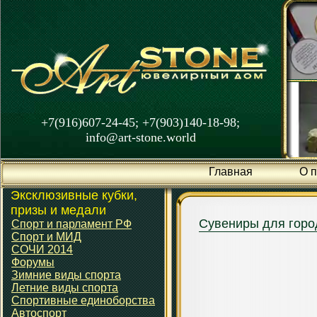
+7(916)607-24-45; +7(903)140-18-98;
info@art-stone.world
Главная
О 
Эксклюзивные кубки,
призы и медали
Сувениры для горо
Спорт и парламент РФ
Спорт и МИД
СОЧИ 2014
Форумы
Зимние виды спорта
Летние виды спорта
Спортивные единоборства
Автоспорт