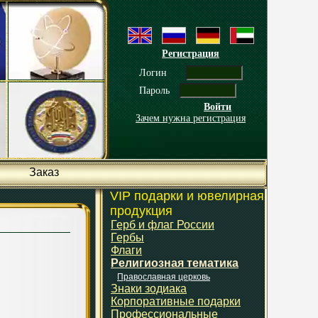
Регистрация
Логин
Пароль
Войти
Зачем нужна регистрация
Заказ
VIP подарки и ювелирная
продукция
Герб и флаг России
Гербы
Флаги
Религиозная тематика
Православная церковь
Знаки зодиака
Корпоративные подарки
Профессиональные