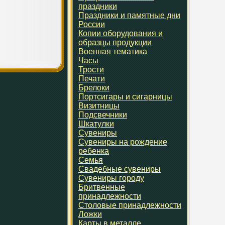
праздники
Праздники и памятные дни
России
Копии оборудования и
образцы продукции
Военная тематика
Часы
Трости
Печати
Брелоки
Портсигары и сигарницы
Визитницы
Подсвечники
Шкатулки
Сувениры
Сувениры на рождение
ребенка
Семья
Свадебные сувениры
Сувениры городу
Бритвенные
принадлежности
Столовые принадлежности
Ложки
Карты в металле