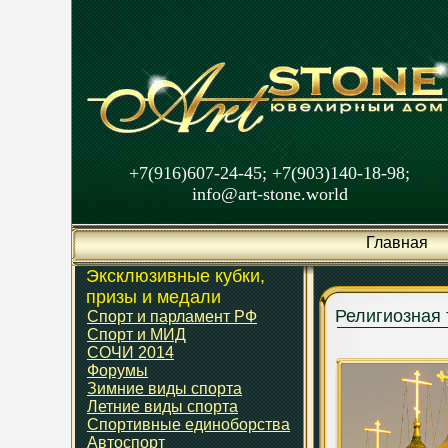
+7(916)607-24-45; +7(903)140-18-98;
info@art-stone.world
Главная
Эксклюзивные кубки,
призы и медали
Религиозная 
Спорт и парламент РФ
Спорт и МИД
СОЧИ 2014
Форумы
Зимние виды спорта
Летние виды спорта
Спортивные единоборства
Автоспорт