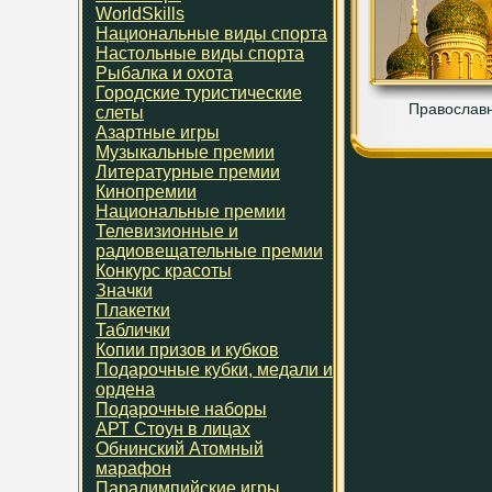
WorldSkills
Национальные виды спорта
Настольные виды спорта
Рыбалка и охота
Городские туристические
Православн
слеты
Азартные игры
Музыкальные премии
Литературные премии
Кинопремии
Национальные премии
Телевизионные и
радиовещательные премии
Конкурс красоты
Значки
Плакетки
Таблички
Копии призов и кубков
Подарочные кубки, медали и
ордена
Подарочные наборы
АРТ Стоун в лицах
Обнинский Атомный
марафон
Паралимпийские игры