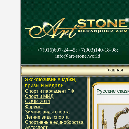
+7(916)607-24-45; +7(903)140-18-98;
info@art-stone.world
Главная
Эксклюзивные кубки,
призы и медали
Русские сказ
Спорт и парламент РФ
Спорт и МИД
СОЧИ 2014
Форумы
Зимние виды спорта
Летние виды спорта
Спортивные единоборства
Автоспорт