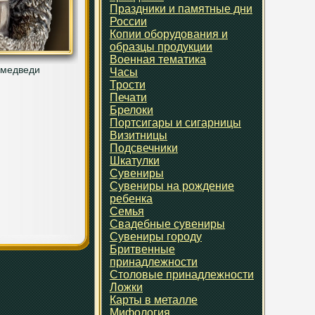
Праздники и памятные дни
России
Копии оборудования и
образцы продукции
Военная тематика
 медведи
Часы
Трости
Печати
Брелоки
Портсигары и сигарницы
Визитницы
Подсвечники
Шкатулки
Сувениры
Сувениры на рождение
ребенка
Семья
Свадебные сувениры
Сувениры городу
Бритвенные
принадлежности
Столовые принадлежности
Ложки
Карты в металле
Мифология