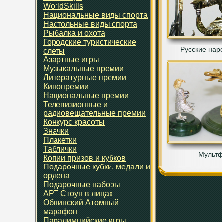
WorldSkills
Национальные виды спорта
Настольные виды спорта
Рыбалка и охота
Городские туристические
Русские нар
слеты
Азартные игры
Музыкальные премии
Литературные премии
Кинопремии
Национальные премии
Телевизионные и
радиовещательные премии
Конкурс красоты
Значки
Плакетки
Таблички
Мульт
Копии призов и кубков
Подарочные кубки, медали и
ордена
Подарочные наборы
АРТ Стоун в лицах
Обнинский Атомный
марафон
Паралимпийские игры