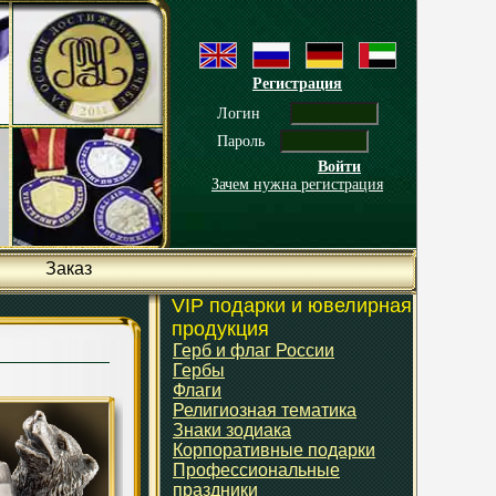
Регистрация
Логин
Пароль
Войти
Зачем нужна регистрация
Заказ
VIP подарки и ювелирная
продукция
Герб и флаг России
Гербы
Флаги
Религиозная тематика
Знаки зодиака
Корпоративные подарки
Профессиональные
праздники