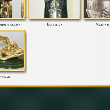
одные сказки
Богатыри
Мужик и
фильмы