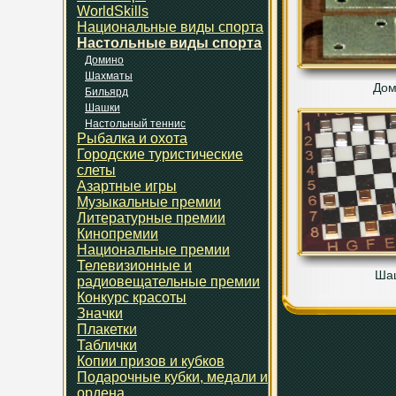
WorldSkills
Национальные виды спорта
Настольные виды спорта
Домино
Шахматы
Дом
Бильярд
Шашки
Настольный теннис
Рыбалка и охота
Городские туристические
слеты
Азартные игры
Музыкальные премии
Литературные премии
Кинопремии
Национальные премии
Телевизионные и
Ша
радиовещательные премии
Конкурс красоты
Значки
Плакетки
Таблички
Копии призов и кубков
Подарочные кубки, медали и
ордена