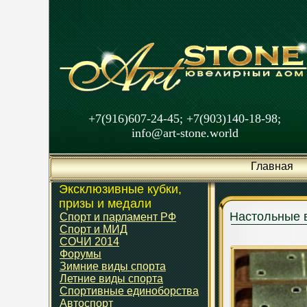
+7(916)607-24-45; +7(903)140-18-98;
info@art-stone.world
Главная
Эксклюзивные кубки,
призы и медали
Настольные 
Спорт и парламент РФ
Спорт и МИД
СОЧИ 2014
Форумы
Зимние виды спорта
Летние виды спорта
Спортивные единоборства
Автоспорт