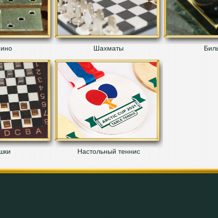
ино
Шахматы
Бил
шки
Настольный теннис