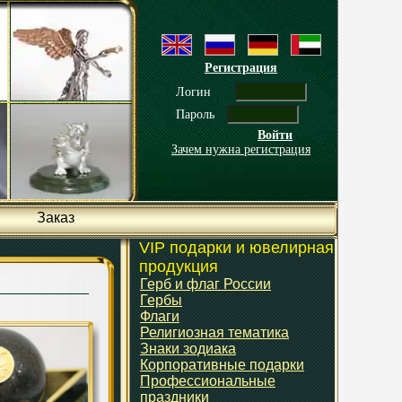
Регистрация
Логин
Пароль
Войти
Зачем нужна регистрация
Заказ
VIP подарки и ювелирная
продукция
Герб и флаг России
Гербы
Флаги
Религиозная тематика
Знаки зодиака
Корпоративные подарки
Профессиональные
праздники