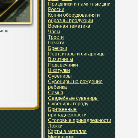
Праздники и памятные дни
России
Копии оборудования и
образцы продукции
Военная тематика
ьярд
Часы
Трости
Печати
Брелоки
Портсигары и сигарницы
Визитницы
Подсвечники
Шкатулки
Сувениры
Сувениры на рождение
ребенка
Семья
Свадебные сувениры
Сувениры городу
Бритвенные
принадлежности
Столовые принадлежности
Ложки
Карты в металле
Мифология