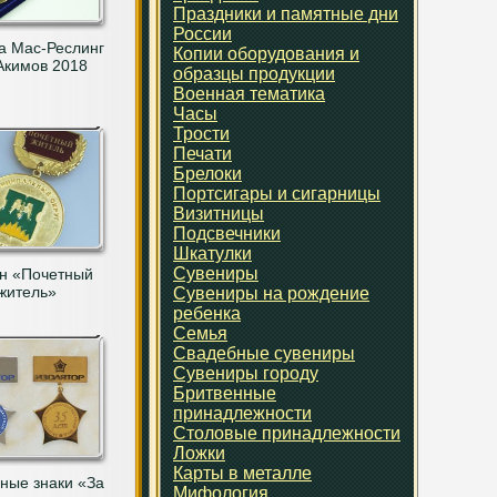
Праздники и памятные дни
России
а Мас-Реслинг
Копии оборудования и
Акимов 2018
образцы продукции
Военная тематика
Часы
Трости
Печати
Брелоки
Портсигары и сигарницы
Визитницы
Подсвечники
Шкатулки
Сувениры
н «Почетный
житель»
Сувениры на рождение
ребенка
Семья
Свадебные сувениры
Сувениры городу
Бритвенные
принадлежности
Столовые принадлежности
Ложки
Карты в металле
ные знаки «За
Мифология