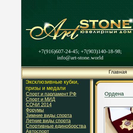
+7(916)607-24-45; +7(903)140-18-98;
info@art-stone.world
Главная
Эксклюзивные кубки,
призы и медали
Ордена
Спорт и парламент РФ
Спорт и МИД
СОЧИ 2014
Форумы
Зимние виды спорта
Летние виды спорта
Спортивные единоборства
Автоспорт