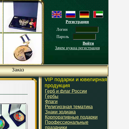
Регистрация
Логин
Пароль
Войти
Зачем нужна регистрация
Заказ
VIP подарки и ювелирная
продукция
Герб и флаг России
Гербы
Флаги
Религиозная тематика
Знаки зодиака
Корпоративные подарки
Профессиональные
праздники