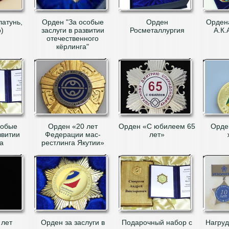
латунь,
Орден "За особые
Орден
Орден
)
заслуги в развитии
Росметаллургия
А.К.
отечественного
кёрлинга"
собые
Орден «20 лет
Орден «С юбилеем 65
Орде
звитии
Федерации мас-
лет»
а
рестлинга Якутии»
 лет
Орден за заслуги в
Подарочный набор с
Нагруд