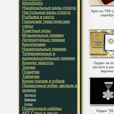
WorldSkills
Национальные виды спорта
Кресты ТК9 (
Настольные виды спорта
серебро
Рыбалка и охота
Городские туристические
слеты
Азартные игры
Музыкальные премии
Литературные премии
Кинопремии
Национальные премии
Телевизионные и
радиовещательные премии
Конкурс красоты
Орден за о
заслуги в ра
Значки
керлинг
Плакетки
Таблички
Копии призов и кубков
Подарочные кубки, медали и
ордена
Медали
Ордена
Кубки
Подарочные наборы
Орден "65
АРТ Стоун в лицах