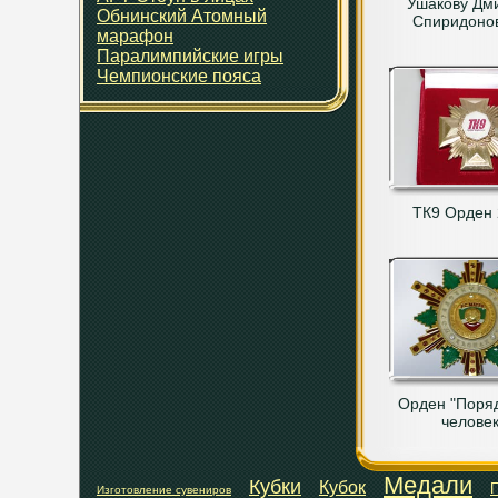
Ушакову Дм
Обнинский Атомный
Спиридоно
марафон
Паралимпийские игры
Чемпионские пояса
ТК9 Орден
Орден "Поря
человек
Медали
Кубки
Кубок
П
Изготовление сувениров