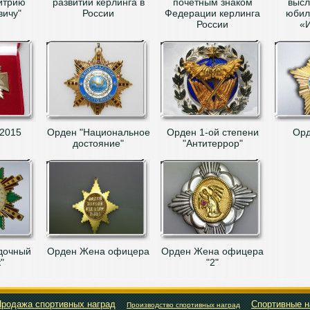
итрию
развитии керлинга в
почетным знаком
высл
вичу"
России
Федерации керлинга
юбил
России
«
 2015
Орден "Национальное
Орден 1-ой степени
Орд
достояние"
"Антитеррор"
дочный
Орден Жена офицера
Орден Жена офицера
"
"2"
родажа спортивных наград
Спортивные н
Производство спортивных наград