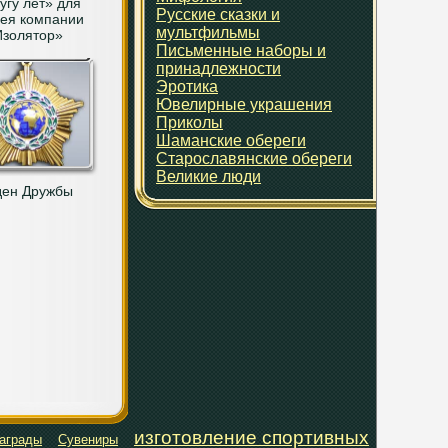
угу лет» для
Русские сказки и
ея компании
мультфильмы
Изолятор»
Письменные наборы и
принадлежности
Эротика
Ювелирные украшения
Приколы
Шаманские обереги
Старославянские обереги
Великие люди
ен Дружбы
изготовление спортивных
аграды
Сувениры