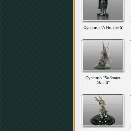
Сувенир "А.Невский"
Сувенир "Бабочка-
Эль-3"