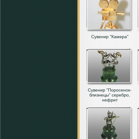
Сувенир "Камера"
Сувенир "Поросенок-
близнецы" серебро,
нефрит