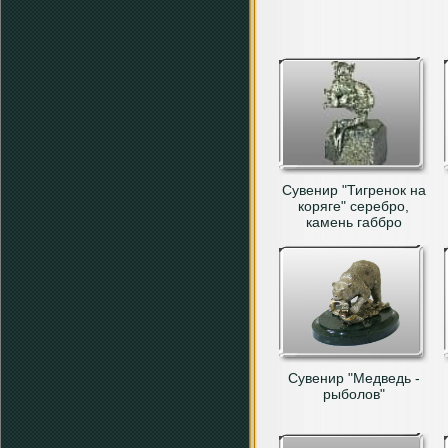
Сувенир "Тигренок на
коряге" серебро,
камень габбро
Сувенир "Медведь -
рыболов"