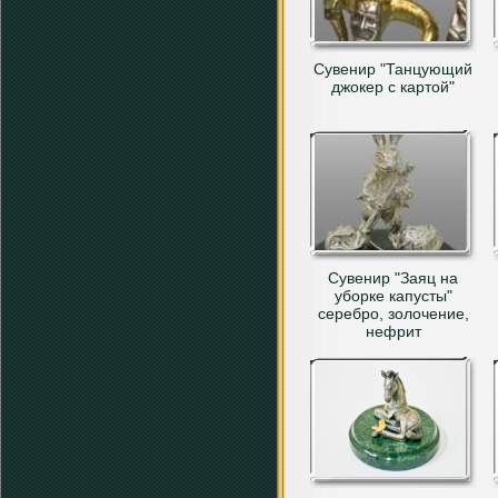
Сувенир "Танцующий
джокер с картой"
Сувенир "Заяц на
уборке капусты"
серебро, золочение,
нефрит