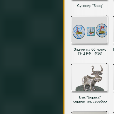
Сувенир "Заяц"
Значки на 60-летие
ГНЦ РФ - ФЭИ
Бык "Борька"
серпентин, серебро