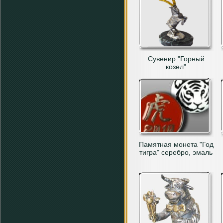
Сувенир "Горный
козел"
Памятная монета "Год
тигра" серебро, эмаль