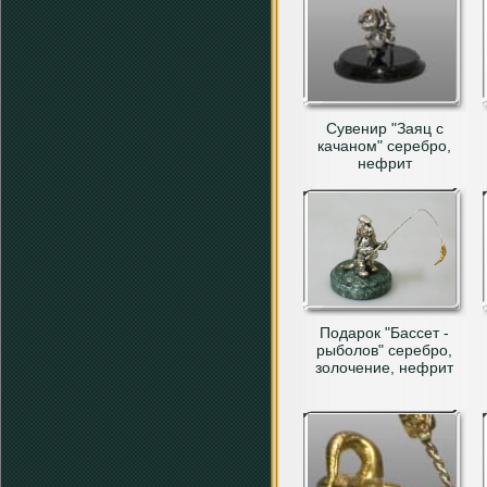
Сувенир "Заяц с
качаном" серебро,
нефрит
Подарок "Бассет -
рыболов" серебро,
золочение, нефрит