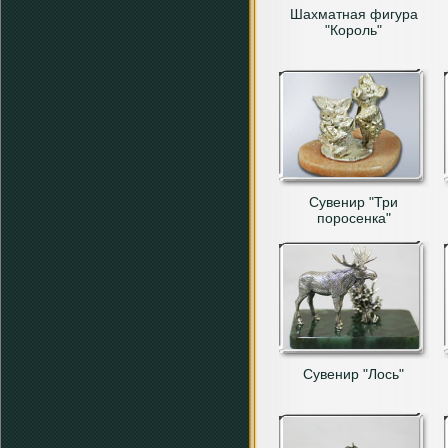
Шахматная фигура
"Король"
Сувенир "Три
поросенка"
Сувенир "Лось"