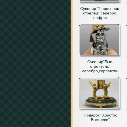
Сувенир "Поросенок-
стрелец" серебро,
нефрит
Сувенир"Бык-
строитель"
серебро,серпентин
Подарок "Христос
Воскресе"