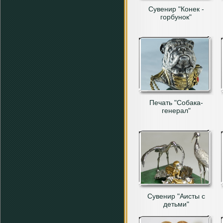
Сувенир "Конек -
горбунок"
Печать "Собака-
генерал"
Сувенир "Аисты с
детьми"