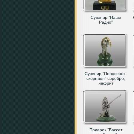
Сувенир "Наше
Радио"
Сувенир "Поросенок-
скорпион" серебро,
нефрит
Подарок "Бассет