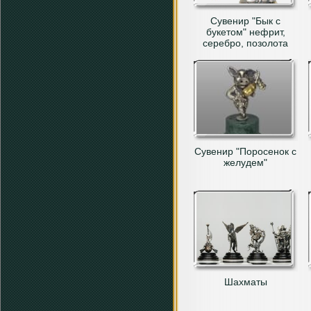
Сувенир "Бык с
букетом" нефрит,
серебро, позолота
Сувенир "Поросенок с
желудем"
Шахматы