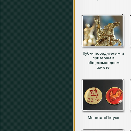
Кубки победителям и
призерам в
общекомандном
зачете
Монета «Петух»