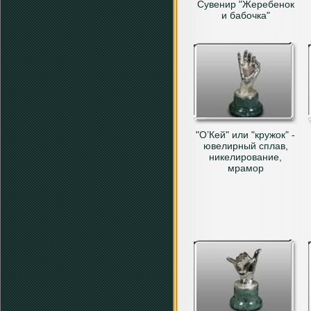
Сувенир "Жеребенок
и бабочка"
"О’Кей" или "кружок" -
ювелирный сплав,
никелирование,
мрамор