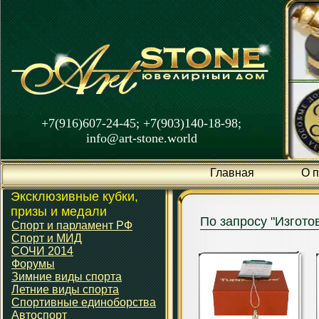
+7(916)607-24-45; +7(903)140-18-98;
info@art-stone.world
Главная
О 
Эксклюзивные кубки,
призы и медали
По запросу "Изгото
Спорт и парламент РФ
Спорт и МИД
СОЧИ 2014
Форумы
Зимние виды спорта
Летние виды спорта
Спортивные единоборства
Автоспорт