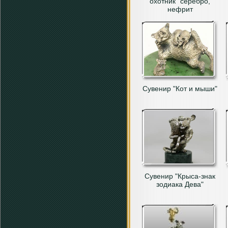
охотник" серебро,
нефрит
Сувенир "Кот и мыши"
Сувенир "Крыса-знак
зодиака Дева"