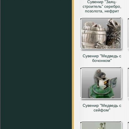
Сувенир "Заяц-
строитель" серебро,
позолота, нефрит
Сувенир "Медведь с
бочонком"
Сувенир "Медведь с
сейфом"