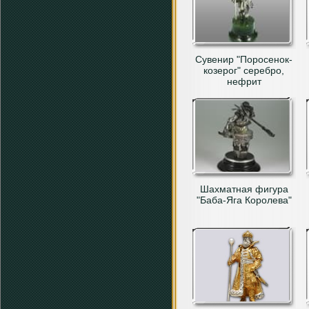
Сувенир "Поросенок-
козерог" серебро,
нефрит
Шахматная фигура
"Баба-Яга Королева"