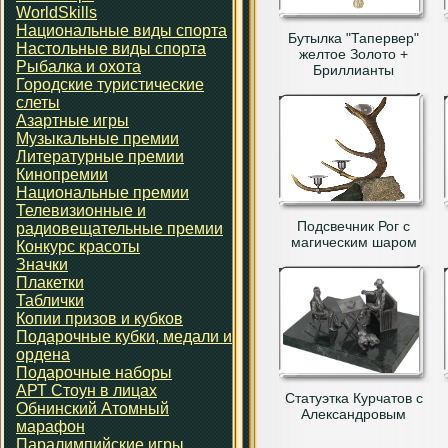
WorldSkills
Национальные виды спорта
Бутылка "Тапервер"
Настольные виды спорта
желтое Золото +
Рыбалка и охота
Бриллианты
Городские туристические
слеты
Азартные игры
Музыкальные премии
Литературные премии
Кинопремии
Национальные премии
Телевизионные и
Подсвечник Рог с
радиовещательные премии
магическим шаром
Конкурс красоты
Значки
Плакетки
Таблички
Копии призов и кубков
Подарочные кубки, медали и
ордена
Подарочные наборы
АРТ Стоун в лицах
Статуэтка Курчатов с
Обнинский Атомный
Александровым
марафон
Паралимпийские игры