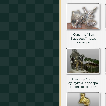
Сувенир "Бык
Гаврюша" ярра,
серебро
Сувенир "Лев с
сундуком" серебро,
позолота, нефрит