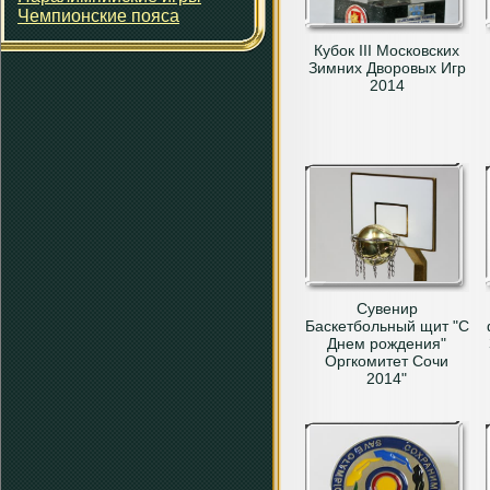
Чемпионские пояса
Кубок III Московских
Зимних Дворовых Игр
2014
Сувенир
Баскетбольный щит "С
Днем рождения"
Оргкомитет Сочи
2014"