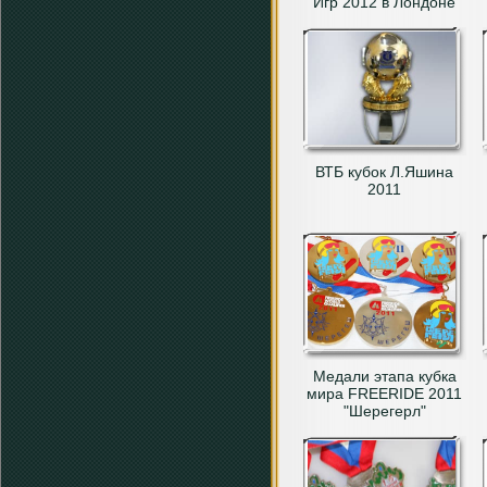
Игр 2012 в Лондоне
ВТБ кубок Л.Яшина
2011
Медали этапа кубка
мира FREERIDE 2011
"Шерегерл"