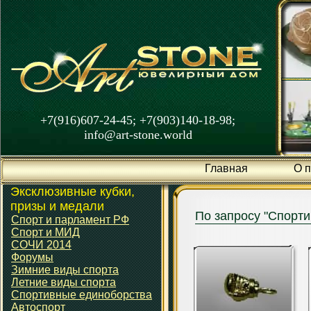
+7(916)607-24-45; +7(903)140-18-98;
info@art-stone.world
Главная
О 
Эксклюзивные кубки,
призы и медали
По запросу "Спорти
Спорт и парламент РФ
Спорт и МИД
СОЧИ 2014
Форумы
Зимние виды спорта
Летние виды спорта
Спортивные единоборства
Автоспорт