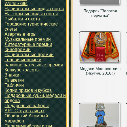
WorldSkills
Национальные виды спорта
Подарок "Золотая
Настольные виды спорта
перчатка"
Рыбалка и охота
Городские туристические
слеты
Азартные игры
Музыкальные премии
Литературные премии
Кинопремии
Национальные премии
Телевизионные и
радиовещательные премии
Медали Мас-рестлинг
Конкурс красоты
(Якутия, 2016г.)
Значки
Плакетки
Таблички
Копии призов и кубков
Подарочные кубки, медали и
ордена
Подарочные наборы
АРТ Стоун в лицах
Обнинский Атомный
марафон
Паралимпийские игры